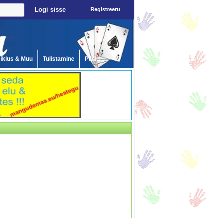
Registreeru
iklus & Muu
Tulistamine
Pildid