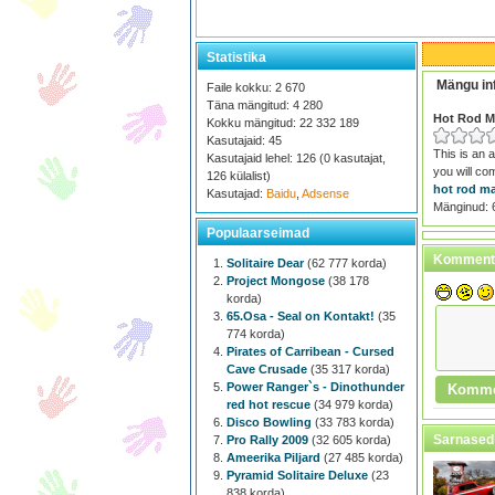
Statistika
Mängu in
Faile kokku: 2 670
Täna mängitud: 4 280
Hot Rod M
Kokku mängitud: 22 332 189
Kasutajaid: 45
This is an 
Kasutajaid lehel: 126 (0 kasutajat,
you will co
126 külalist)
hot rod m
Kasutajad:
Baidu
,
Adsense
Mänginud: 
Populaarseimad
Kommenta
Solitaire Dear
(62 777 korda)
Project Mongose
(38 178
korda)
65.Osa - Seal on Kontakt!
(35
774 korda)
Pirates of Carribean - Cursed
Cave Crusade
(35 317 korda)
Power Ranger`s - Dinothunder
red hot rescue
(34 979 korda)
Disco Bowling
(33 783 korda)
Sarnased
Pro Rally 2009
(32 605 korda)
Ameerika Piljard
(27 485 korda)
Pyramid Solitaire Deluxe
(23
838 korda)