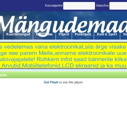
Kasutajanimi
Salasõna
f
Kaardimängud
Mõtlemine
Piljard
Punktijaht
Ralli & Sport
Se
ania
Get Flash
to see this player.