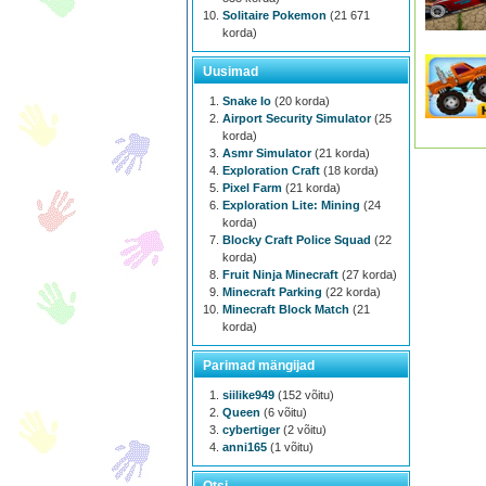
Solitaire Pokemon
(21 671
korda)
Uusimad
Snake Io
(20 korda)
Airport Security Simulator
(25
korda)
Asmr Simulator
(21 korda)
Exploration Craft
(18 korda)
Pixel Farm
(21 korda)
Exploration Lite: Mining
(24
korda)
Blocky Craft Police Squad
(22
korda)
Fruit Ninja Minecraft
(27 korda)
Minecraft Parking
(22 korda)
Minecraft Block Match
(21
korda)
Parimad mängijad
siilike949
(152 võitu)
Queen
(6 võitu)
cybertiger
(2 võitu)
anni165
(1 võitu)