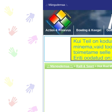
.:: Mängudemaa ::.
Action & Põnevus
Bowling & Keegel
Gol
.:: Mängudemaa ::.
>
Ralli & Sport
> Hot Rod M