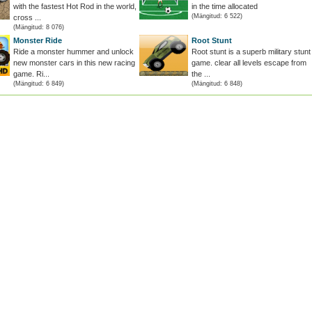
with the fastest Hot Rod in the world,
in the time allocated
(Mängitud: 6 522)
cross ...
(Mängitud: 8 076)
Monster Ride
Root Stunt
Ride a monster hummer and unlock
Root stunt is a superb military stunt
new monster cars in this new racing
game. clear all levels escape from
game. Ri...
the ...
(Mängitud: 6 849)
(Mängitud: 6 848)