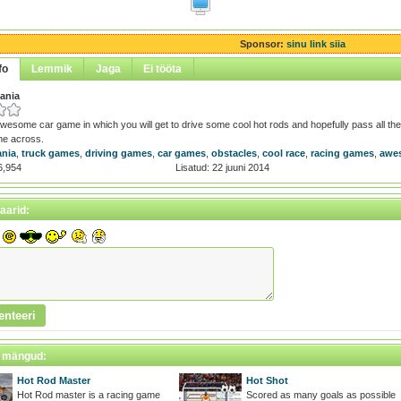
Sponsor:
sinu link siia
fo
Lemmik
Jaga
Ei tööta
ania
awesome car game in which you will get to drive some cool hot rods and hopefully pass all the ob
me across.
ania
,
truck games
,
driving games
,
car games
,
obstacles
,
cool race
,
racing games
,
awe
6,954
Lisatud: 22 juuni 2014
arid:
 mängud:
Hot Rod Master
Hot Shot
Hot Rod master is a racing game
Scored as many goals as possible