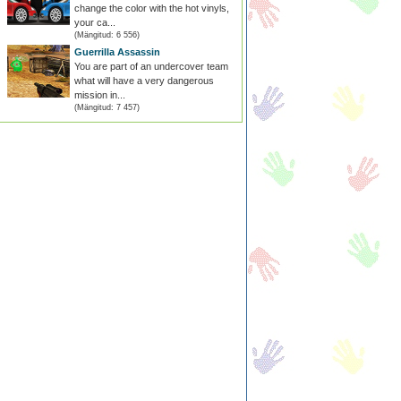
change the color with the hot vinyls,
your ca...
(Mängitud: 6 556)
Guerrilla Assassin
You are part of an undercover team
what will have a very dangerous
mission in...
(Mängitud: 7 457)