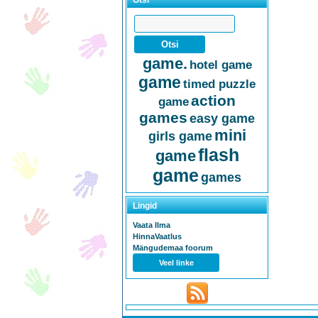
Otsi
game.
hotel game
game
timed puzzle
action
game
games
easy game
mini
girls game
flash
game
game
games
Lingid
Vaata Ilma
HinnaVaatlus
Mängudemaa foorum
Veel linke